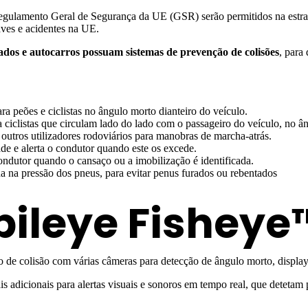
Regulamento Geral de Segurança da UE (GSR) serão permitidos na estra
aves e acidentes na UE.
esados e autocarros
possuam sistemas de prevenção de colisões
, para 
 peões e ciclistas no ângulo morto dianteiro do veículo.
 ciclistas que circulam lado do lado com o passageiro do veículo, no â
outros utilizadores rodoviários para manobras de marcha-atrás.
dade e alerta o condutor quando este os excede.
dutor quando o cansaço ou a imobilização é identificada.
a na pressão dos pneus, para evitar penus furados ou rebentados
bileye Fisheye
 de colisão com várias câmeras para detecção de ângulo morto, disp
ais adicionais para alertas visuais e sonoros em tempo real, que detetam p