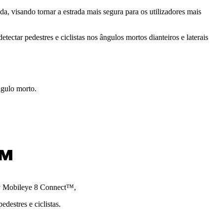
da,
visando tornar a estrada mais segura para os utilizadores mais
detectar pedestres e ciclistas nos ângulos mortos dianteiros e laterais
ngulo mort
o.
™
lay Mobileye 8 Connect™,
edestres e ciclistas.